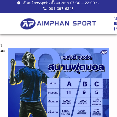
เปิดบริการทุกวัน ตั้งแต่เวลา 07:30 – 22:00 น.​
061-397-6348
บ
ห
ข
แ
เ
รี
และ